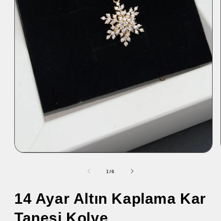
/
1
/
6
14 Ayar Altın Kaplama Kar
Tanesi Kolye