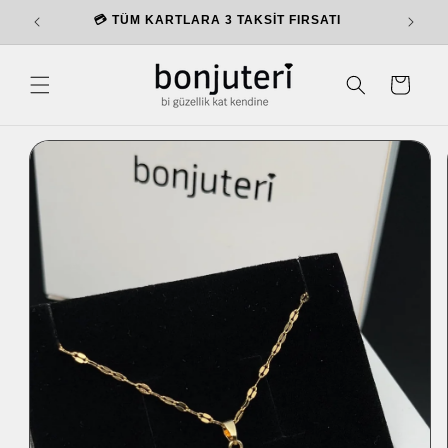
İçeriğe
💳 TÜM KARTLARA 3 TAKSİT FIRSATI
atla
S
e
p
e
t
Ürün
bilgisin
e atla