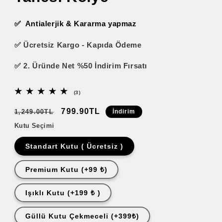
✅
Antialerjik & Kararma yapmaz
✅ Ücretsiz Kargo - Kapıda Ödeme
✅ 2. Üründe Net %50 İndirim Fırsatı
3
(3)
t
o
N
İ
799.90TL
1,249.00TL
İndirim
p
o
n
Kutu Seçimi
l
r
d
a
m
Standart Kutu ( Ücretsiz )
m
i
d
a
r
e
ğ
Premium Kutu (+99 ₺)
l
i
e
f
m
r
Işıklı Kutu (+199 ₺ )
i
l
l
e
y
i
n
Güllü Kutu Çekmeceli (+399₺)
a
f
d