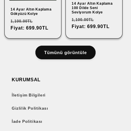
14 Ayar Altın Kaplama
100 Dilde Seni
14 Ayar Altın Kaplama
Seviyorum Kolye
Gökyüzü Kolye
N
İ
1,100.00TL
N
İ
1,100.00TL
o
Fiyat: 699.90TL
n
o
Fiyat: 699.90TL
n
r
d
r
d
m
i
m
i
a
r
a
r
Tümünü görüntüle
l
i
l
i
f
m
f
m
i
l
i
l
y
i
y
i
KURUMSAL
a
f
a
f
t
i
t
i
İletişim Bilgileri
y
y
a
a
Gizlilik Politikası
t
t
İade Politikası